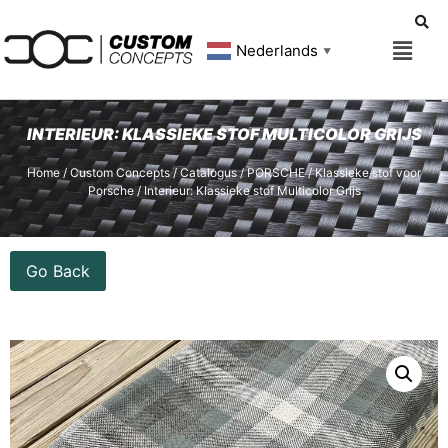
Nederlands
▼
INTERIEUR: KLASSIEKE STOF MULTICOLOR GRIJS
Home
/
Custom Concepts
/
Catalogus
/
PORSCHE
/
Klassieke stof voor
Porsche
/ Interieur: Klassieke stof Multicolor Grijs
Go Back