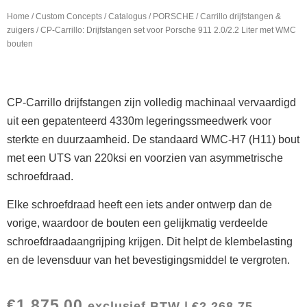
Home
/
Custom Concepts
/
Catalogus
/
PORSCHE
/
Carrillo drijfstangen &
zuigers
/ CP-Carrillo: Drijfstangen set voor Porsche 911 2.0/2.2 Liter met WMC
bouten
CP-Carrillo drijfstangen zijn volledig machinaal vervaardigd
uit een gepatenteerd 4330m legeringssmeedwerk voor
sterkte en duurzaamheid. De standaard WMC-H7 (H11) bout
met een UTS van 220ksi en voorzien van asymmetrische
schroefdraad.
Elke schroefdraad heeft een iets ander ontwerp dan de
vorige, waardoor de bouten een gelijkmatig verdeelde
schroefdraadaangrijping krijgen. Dit helpt de klembelasting
en de levensduur van het bevestigingsmiddel te vergroten.
€
1.875,00
exclusief BTW |
€
2.268,75