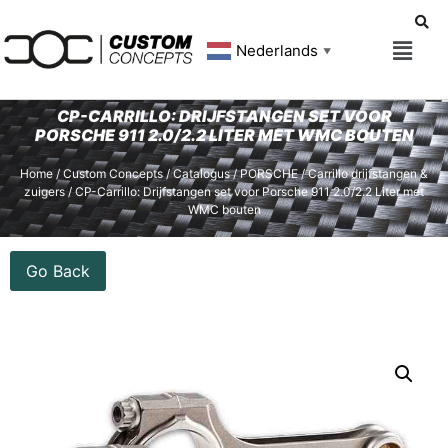
Nederlands
▼
CP-CARRILLO: DRIJFSTANGEN SET VOOR
PORSCHE 911 2.0/2.2 LITER MET WMC BOUTEN
Home
/
Custom Concepts
/
Catalogus
/
PORSCHE
/
Carrillo drijfstangen &
zuigers
/ CP-Carrillo: Drijfstangen set voor Porsche 911 2.0/2.2 Liter met
WMC bouten
Go Back