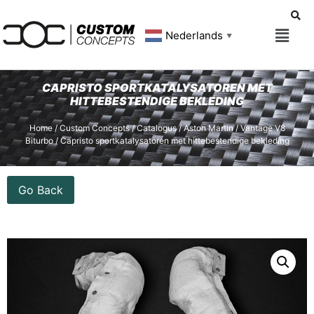
Nederlands
▼
CAPRISTO SPORTKATALYSATOREN MET
HITTEBESTENDIGE BEKLEDING
Home
/
Custom Concepts
/
Catalogus
/
Aston Martin
/
Vantage V8
Biturbo
/ Capristo sportkatalysatoren met hittebestendige bekleding
Go Back