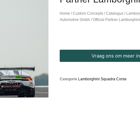
Home
/
Custom Concepts
/
Catalogus
/
Lambor
Automotive Gmbh / Official Partner Lamborghi
Vraag ons om meer inf
Categorie
Lamborghini Squadra Corse