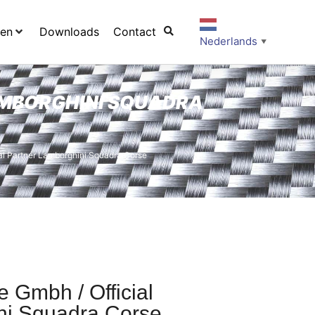
ten
Downloads
Contact
Nederlands
▼
AMBORGHINI SQUADRA
ial Partner Lamborghini Squadra Corse
e Gmbh / Official
ni Squadra Corse