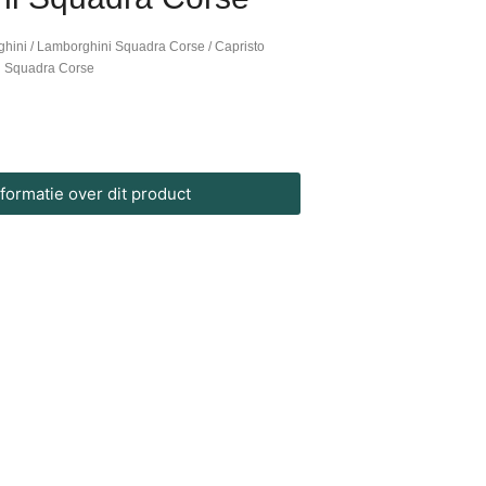
ghini
/
Lamborghini Squadra Corse
/ Capristo
ni Squadra Corse
ormatie over dit product