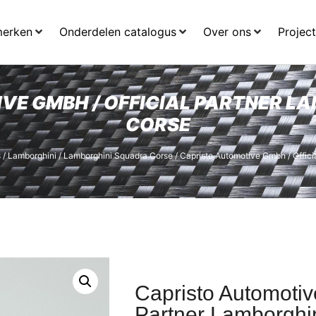
merken
Onderdelen catalogus
Over ons
Projec
VE GMBH / OFFICIAL PARTNER L
CORSE
s
/
Lamborghini
/
Lamborghini Squadra Corse
/ Capristo Automotive Gmbh / Offic
Capristo Automotiv
Partner Lamborghi