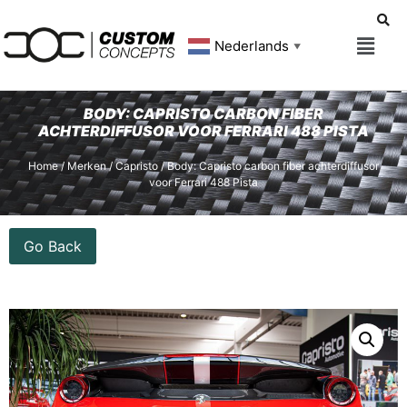
Nederlands
▼
BODY: CAPRISTO CARBON FIBER
ACHTERDIFFUSOR VOOR FERRARI 488 PISTA
Home
/
Merken
/
Capristo
/ Body: Capristo carbon fiber achterdiffusor
voor Ferrari 488 Pista
Go Back