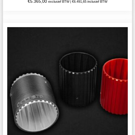
€
5.365,00
exclusief BTW |
€
6.491,65
inclusief BTW