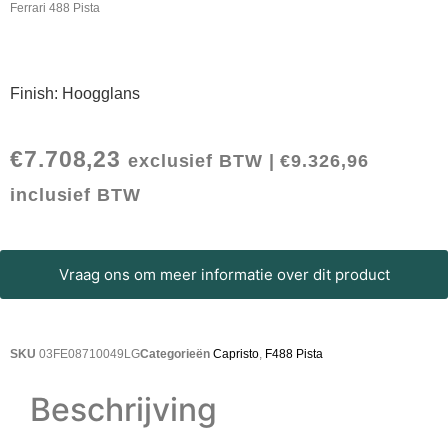
Ferrari 488 Pista
Finish: Hoogglans
€
7.708,23
exclusief BTW |
€
9.326,96
inclusief BTW
Vraag ons om meer informatie over dit product
SKU
03FE08710049LG
Categorieën
Capristo
,
F488 Pista
Beschrijving