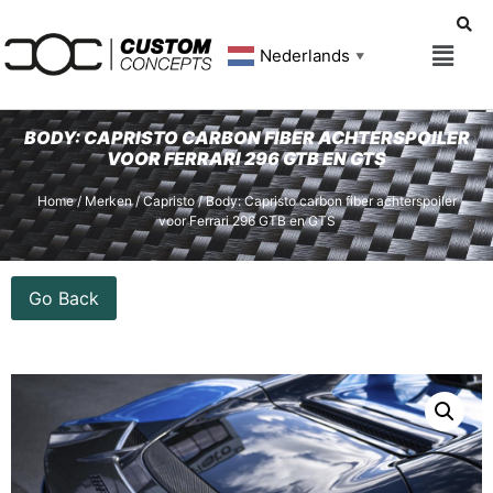
Nederlands
▼
BODY: CAPRISTO CARBON FIBER ACHTERSPOILER
VOOR FERRARI 296 GTB EN GTS
Home
/
Merken
/
Capristo
/ Body: Capristo carbon fiber achterspoiler
voor Ferrari 296 GTB en GTS
Go Back