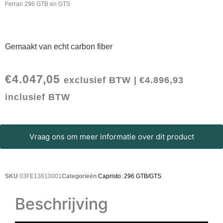
Ferrari 296 GTB en GTS
Gemaakt van echt carbon fiber
€
4.047,05
exclusief BTW |
€
4.896,93
inclusief BTW
Vraag ons om meer informatie over dit product
SKU
03FE13810001
Categorieën
Capristo
,
296 GTB/GTS
Beschrijving