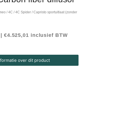
omeo
/
4C / 4C Spider
/ Capristo sportuitlaat (zonder
 |
€
4.525,01
inclusief BTW
ormatie over dit product