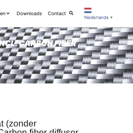
ten
Downloads
Contact
Nederlands
▼
NCL. CARBON FIBER
m) incl. Carbon fiber diffusor
at (zonder
Carbon fiber diffusor