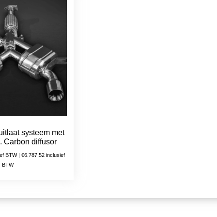
uitlaat systeem met
. Carbon diffusor
ief BTW |
€
6.787,52
inclusief
BTW