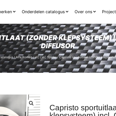
merken
Onderdelen catalogus
Over ons
Projec
TLAAT (ZONDER KLEPSYSTEEM) I
DIFFUSOR
atalogus
/
Alfa Romeo
/
4C / 4C Spider
/ Capristo sportuitlaat (zonder klepsystee
Capristo sportuitla
klepsysteem) incl. 