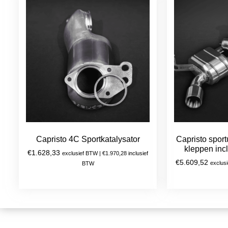
Capristo 4C Sportkatalysator
Capristo sport
kleppen incl
€
1.628,33
exclusief BTW |
€
1.970,28
inclusief
€
5.609,52
exclus
BTW