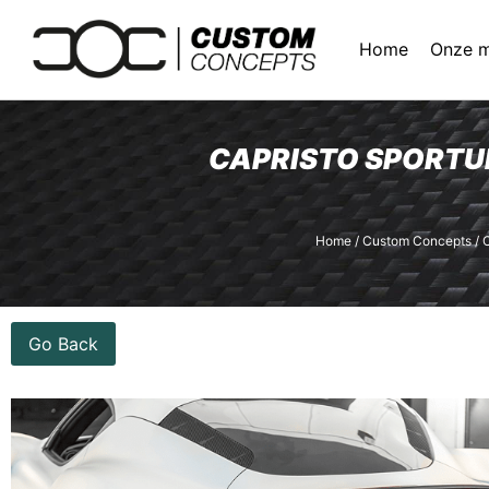
Home
Onze 
CAPRISTO SPORTUI
Home
/
Custom Concepts
/
C
Go Back