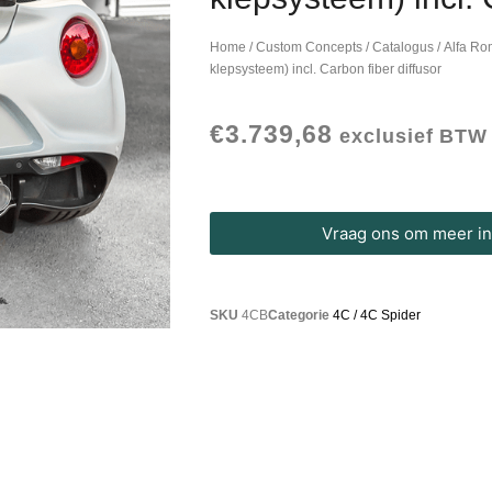
Home
/
Custom Concepts
/
Catalogus
/
Alfa R
klepsysteem) incl. Carbon fiber diffusor
€
3.739,68
exclusief BTW
Vraag ons om meer inf
SKU
4CB
Categorie
4C / 4C Spider