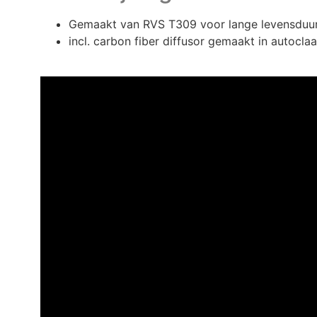
Gemaakt van RVS T309 voor lange levensduu
incl. carbon fiber diffusor gemaakt in autoclaa