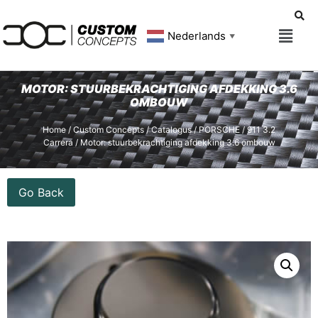
Nederlands
▼
MOTOR: STUURBEKRACHTIGING AFDEKKING 3.6
OMBOUW
Home
/
Custom Concepts
/
Catalogus
/
PORSCHE
/
911 3.2
Carrera
/ Motor: stuurbekrachtiging afdekking 3.6 ombouw
Go Back