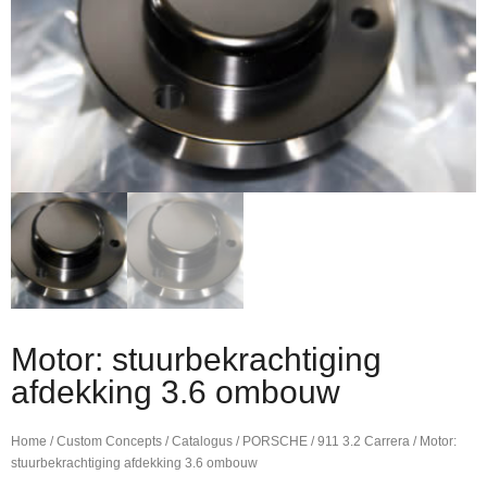
Motor: stuurbekrachtiging
afdekking 3.6 ombouw
Home
/
Custom Concepts
/
Catalogus
/
PORSCHE
/
911 3.2 Carrera
/ Motor:
stuurbekrachtiging afdekking 3.6 ombouw