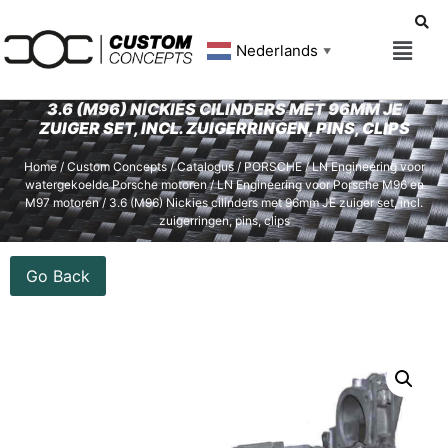
Nederlands
▼
3.6 (M96) NICKIES CILINDERS MET 96MM JE
ZUIGER SET, INCL. ZUIGERRINGEN, PINS, CLIPS
Home
/
Custom Concepts
/
Catalogus
/
PORSCHE
/
LN Engineering voor
watergekoelde Porsche motoren
/
LN Engineering voor Porsche M96 en
M97 motoren
/ 3.6 (M96) Nickies cilinders met 96mm JE zuiger set, incl.
zuigerringen, pins, clips
Go Back