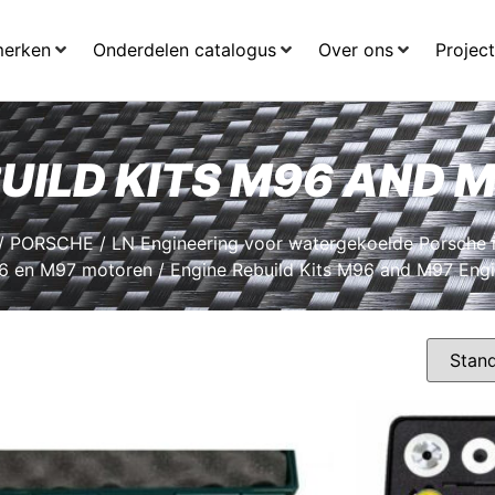
merken
Onderdelen catalogus
Over ons
Projec
UILD KITS M96 AND 
/
PORSCHE
/
LN Engineering voor watergekoelde Porsche
6 en M97 motoren
/ Engine Rebuild Kits M96 and M97 Eng