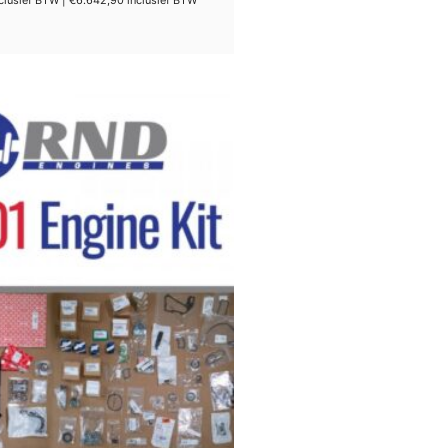
clusief BTW |
€
6.642,90
inclusief BTW