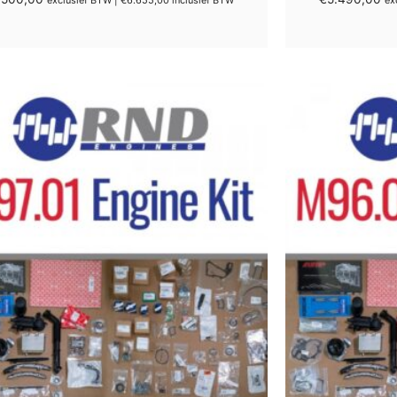
exclusief BTW |
€
6.655,00
inclusief BTW
ex