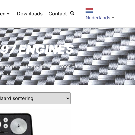
ten
Downloads
Contact
Nederlands
▼
M97 ENGINES
 motoren
/
LN Engineering voor Porsche
ines