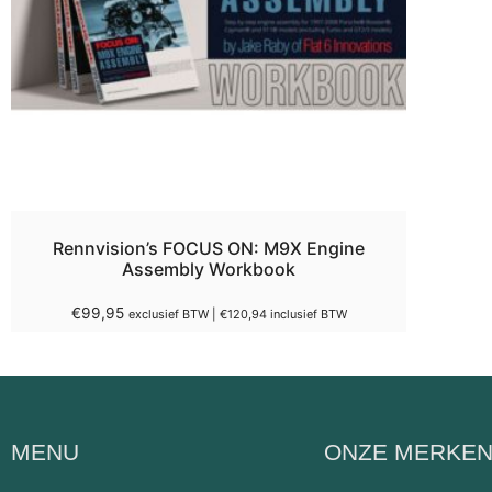
Rennvision’s FOCUS ON: M9X Engine
Assembly Workbook
€
99,95
exclusief BTW |
€
120,94
inclusief BTW
MENU
ONZE MERKE