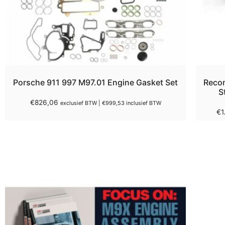
Porsche 911 997 M97.01 Engine Gasket Set
Recon
S
€
826,06
exclusief BTW |
€
999,53
inclusief BTW
€
1