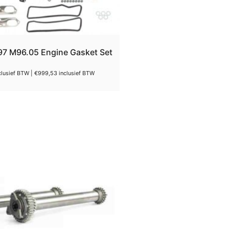
97 M96.05 Engine Gasket Set
clusief BTW |
€
999,53
inclusief BTW