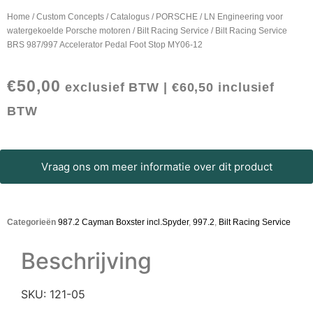
Home
/
Custom Concepts
/
Catalogus
/
PORSCHE
/
LN Engineering voor
watergekoelde Porsche motoren
/
Bilt Racing Service
/ Bilt Racing Service
BRS 987/997 Accelerator Pedal Foot Stop MY06-12
€
50,00
exclusief BTW |
€
60,50
inclusief
BTW
Vraag ons om meer informatie over dit product
Categorieën
987.2 Cayman Boxster incl.Spyder
,
997.2
,
Bilt Racing Service
Beschrijving
SKU: 121-05