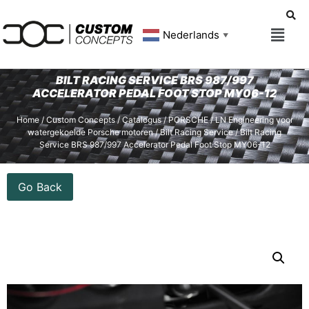
Nederlands
▼
BILT RACING SERVICE BRS 987/997
ACCELERATOR PEDAL FOOT STOP MY06-12
Home
/
Custom Concepts
/
Catalogus
/
PORSCHE
/
LN Engineering voor
watergekoelde Porsche motoren
/
Bilt Racing Service
/ Bilt Racing
Service BRS 987/997 Accelerator Pedal Foot Stop MY06-12
Go Back